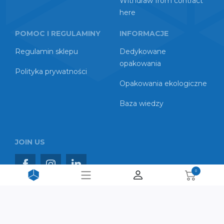
Withdraw from contract
here
POMOC I REGULAMINY
INFORMACJE
Regulamin sklepu
Dedykowane
opakowania
Polityka prywatności
Opakowania ekologiczne
Baza wiedzy
JOIN US
0