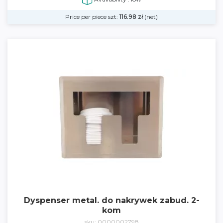
Price per piece szt:
116.98
zł
(net)
Dyspenser metal. do nakrywek zabud. 2-
kom
sku: 0000002798