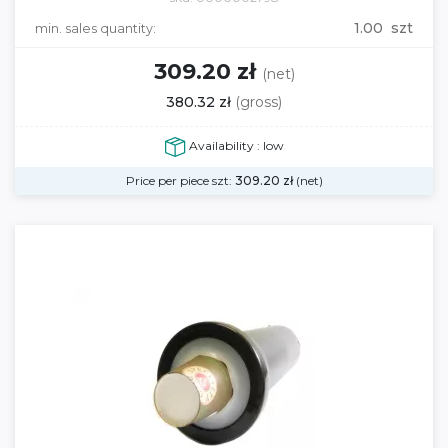
1.00 szt
min. sales quantity:
309.20 zł
(net)
380.32 zł
(gross)
Availability : low
Price per piece szt:
309.20
zł
(net)