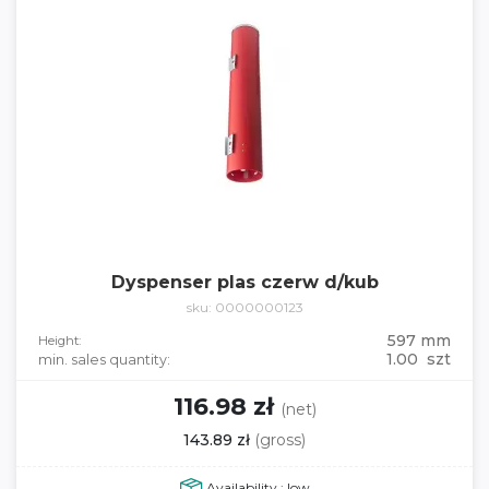
Dyspenser plas czerw d/kub
sku: 0000000123
597 mm
Height:
1.00 szt
min. sales quantity:
116.98 zł
(net)
143.89 zł
(gross)
Availability : low