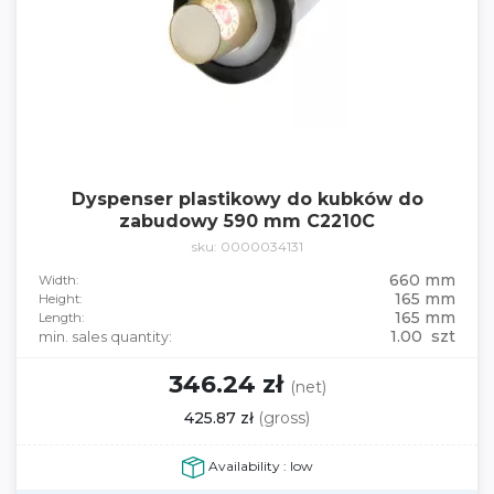
Dyspenser plastikowy do kubków do
zabudowy 590 mm C2210C
sku: 0000034131
660 mm
Width:
165 mm
Height:
165 mm
Length:
1.00 szt
min. sales quantity:
346.24 zł
(net)
425.87 zł
(gross)
Availability : low