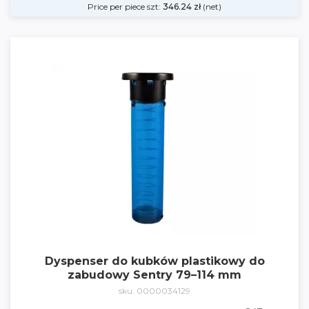
Price per piece szt:
346.24
zł
(net)
Dyspenser do kubków plastikowy do
zabudowy Sentry 79–114 mm
sku: 0000034129