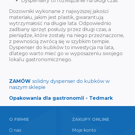
Dyspensery to rozwiązanie na długi czas
Dozowniki wykonane z najwyższej jakości
materiału, jakim jest plastik, gwarantują
wytrzymałość na długie lata. Odpowiednio
zadbany sprzęt posłuży przez długi czas, a
pieniądze, które zostały na niego przeznaczone,
z pewnością zwrócą się w szybkim tempie.
Dyspenser do kubków to inwestycja na lata,
dlatego warto mieć go w wyposażeniu swojego
lokalu gastronomicznego.
ZAMÓW
solidny dyspenser do kubków w
naszym sklepie
Opakowania dla gastronomii - Tedmark
O FIRMIE
ZAKUPY ONLINE
O nas
Moje konto