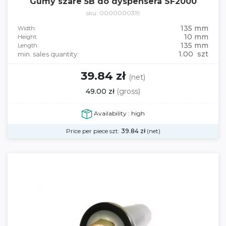
Gumy szare 5B do dyspensera SF2000
sku: 0000000319
135 mm
Width:
10 mm
Height:
135 mm
Length:
1.00 szt
min. sales quantity:
39.84 zł
(net)
49.00 zł
(gross)
Availability : high
Price per piece szt:
39.84
zł
(net)