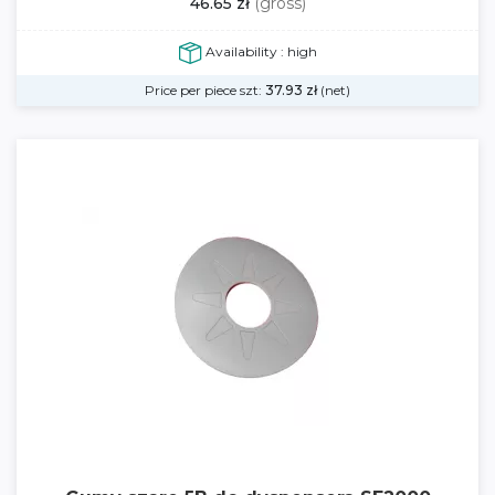
46.65 zł
(gross)
Availability : high
Price per piece szt:
37.93
zł
(net)