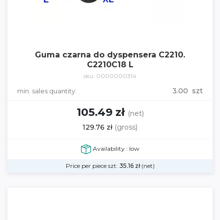
Guma czarna do dyspensera C2210.
C2210C18 L
sku: 0000000314
3.00 szt
min. sales quantity:
105.49 zł
(net)
129.76 zł
(gross)
Availability : low
Price per piece szt:
35.16
zł
(net)