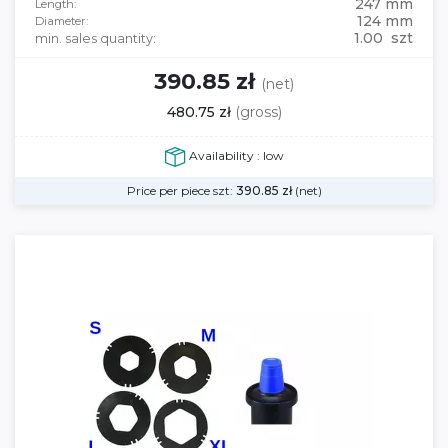
247 mm
Length:
124 mm
Diameter:
1.00 szt
min. sales quantity:
390.85 zł
(net)
480.75 zł
(gross)
Availability : low
Price per piece szt:
390.85
zł
(net)