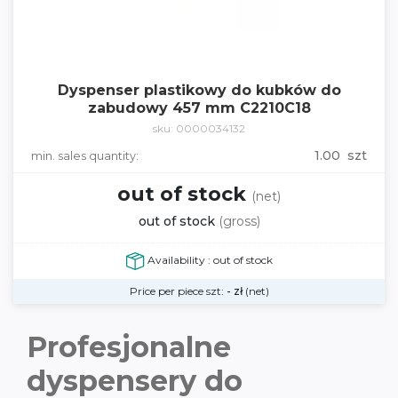
Dyspenser plastikowy do kubków do
zabudowy 457 mm C2210C18
sku: 0000034132
1.00 szt
min. sales quantity:
out of stock
(net)
out of stock
(gross)
Availability : out of stock
Price per piece szt:
-
zł
(net)
Profesjonalne
dyspensery do