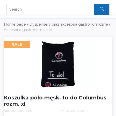
Home page
/
Dyspensery oraz akcesoria gastronomiczne
/
Akcesoria gastronomiczne
SALE
Koszulka polo męsk. to do Columbus
rozm. xl
sku: 0000000556
Ean: 22650229007