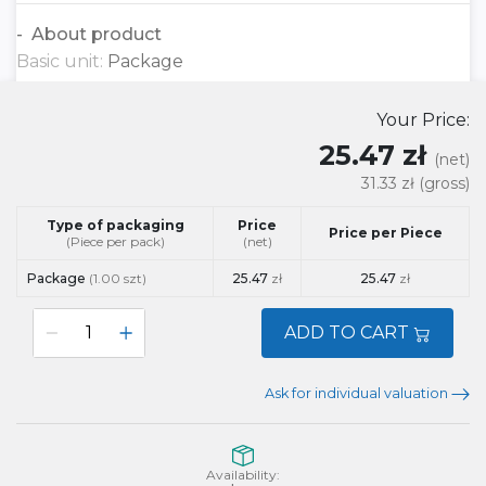
About product
Basic unit:
Package
Your Price:
25.47 zł
(net)
31.33 zł
(gross)
Type of packaging
Price
Price per Piece
(Piece per pack)
(net)
Package
(1.00 szt)
25.47
zł
25.47
zł
ADD TO CART
Ask for individual valuation
Availability: