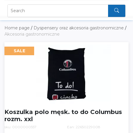
Home page
/
Dyspensery oraz akcesoria gastronomiczne
/
Akcesoria gastronomiczne
SALE
Koszulka polo męsk. to do Columbus
rozm. xxl
sku: 0000000557
Ean: 22650229008