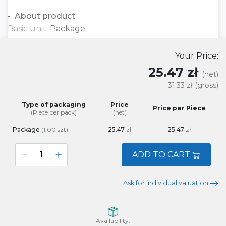
About product
Basic unit:
Package
Your Price:
25.47 zł
(net)
31.33 zł
(gross)
Type of packaging
Price
Price per Piece
(Piece per pack)
(net)
Package
(1.00 szt)
25.47
zł
25.47
zł
ADD TO CART
Ask for individual valuation
Availability: