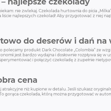
– najlepsze czekolady
ypiekam: nie zwlekaj. Czekolada hurtownia do picia „Mil
 liście najlepszych czekolad! Aby przygotować z niej n
rtowo do deserów i dań n
o polecamy produkt Dark Chocolate „Colombia” ze wzglę
onomii jest bardzo wydajna i dosłownie rozpływa się w 
eksperymentować i połączyć czekoladę z zupełnie niety
obra cena
atrakcyjne niż kupione w detalu. Jeśli szukasz orygin
To gorąca czekolada, którą można przygotować w automa