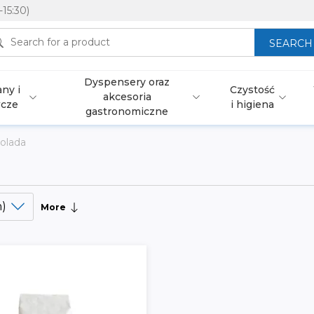
-15:30)
SEARCH
Dyspensery oraz
ny i
Czystość
akcesoria
wcze
i higiena
gastronomiczne
olada
)
More