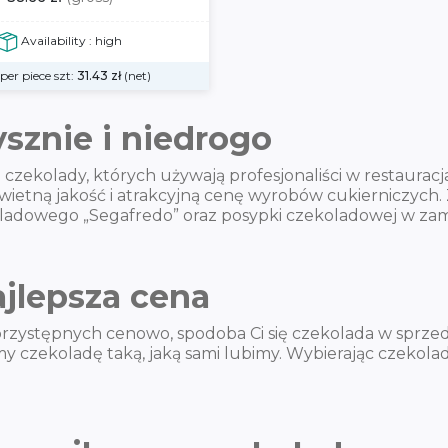
Availability : high
 per piece szt:
31.43
zł
(net)
ysznie i niedrogo
zekolady, których używają profesjonaliści w restaurac
 świetną jakość i atrakcyjną cenę wyrobów cukierniczych
ekoladowego „Segafredo” oraz posypki czekoladowej w 
ajlepsza cena
rzystępnych cenowo, spodoba Ci się czekolada w sprzed
 czekoladę taką, jaką sami lubimy. Wybierając czekolad