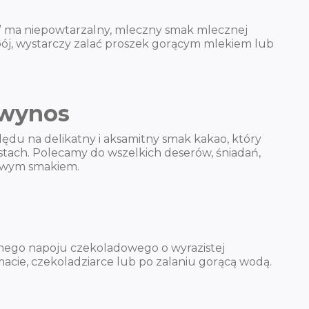
ka” ma niepowtarzalny, mleczny smak mlecznej
apój, wystarczy zalać proszek gorącym mlekiem lub
a wynos
du na delikatny i aksamitny smak kakao, który
ustach. Polecamy do wszelkich deserów, śniadań,
powym smakiem.
alnego napoju czekoladowego o wyrazistej
cie, czekoladziarce lub po zalaniu gorącą wodą.