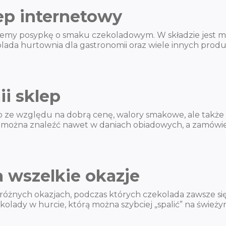
ep internetowy
my posypkę o smaku czekoladowym. W składzie jest mle
lada hurtownia dla gastronomii oraz wiele innych produkt
ii sklep
ko ze względu na dobrą cenę, walory smakowe, ale także 
można znaleźć nawet w daniach obiadowych, a zamówien
a wszelkie okazje
 różnych okazjach, podczas których czekolada zawsze się
zekolady w hurcie, którą można szybciej „spalić” na świ