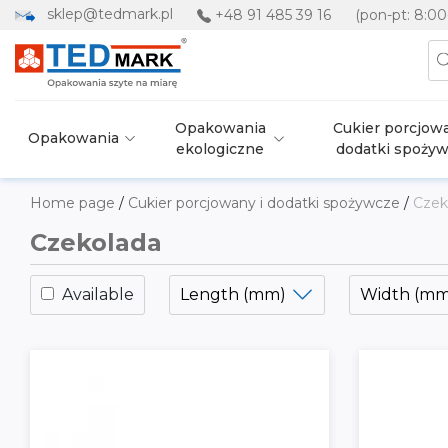
sklep@tedmark.pl
+48 91 485 39 16
(pon-pt: 8:00
Opakowania
Cukier porcjowa
Opakowania
ekologiczne
dodatki spoży
Home page
/
Cukier porcjowany i dodatki spożywcze
/
Czek
Czekolada
Available
Length (mm)
Width (mm