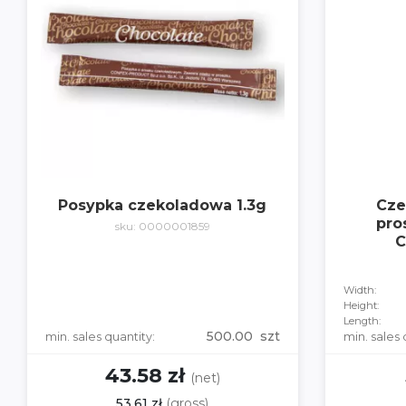
Posypka czekoladowa 1.3g
Cze
pro
sku: 0000001859
C
Width:
Height:
Length:
500.00 szt
min. sales quantity:
min. sales 
43.58 zł
(net)
53.61 zł
(gross)