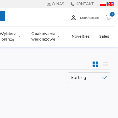
O NAS
KONTAKT
0
Login/ register
Wybierz
Opakowania
Novelties
Sales
branżę
wielorazowe
Sorting