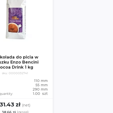
kolada do picia w
szku Enzo Bencini
ocoa Drink 1 kg
sku: 0000032741
110 mm
55 mm
290 mm
1.00 szt
quantity:
31.43 zł
(net)
38.66 zł
(gross)