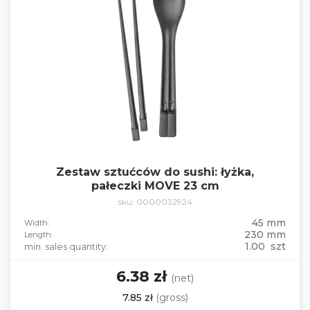
Zestaw sztućców do sushi: łyżka,
pałeczki MOVE 23 cm
sku: 0000032924
45 mm
Width:
230 mm
Length:
1.00 szt
min. sales quantity:
6.38 zł
(net)
7.85 zł
(gross)