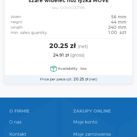
szare widelec nóż łyżka MOVE
sku: 0000032785
56 mm
Width:
44 mm
Height:
240 mm
Length:
1.00 szt
min. sales quantity:
20.25 zł
(net)
24.91 zł
(gross)
Availability : low
Price per piece szt:
20.25
zł
(net)
O FIRMIE
ZAKUPY ONLINE
O nas
Moje konto
Kontakt
Moje zamówienia