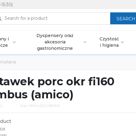
-15:30)
SEARCH
Dyspensery oraz
ny i
Czystość
akcesoria
wcze
i higiena
gastronomiczne
rcelana
tawek porc okr fi160
mbus (amico)
32
Ean: 8904233408690
duct
ox
 mm