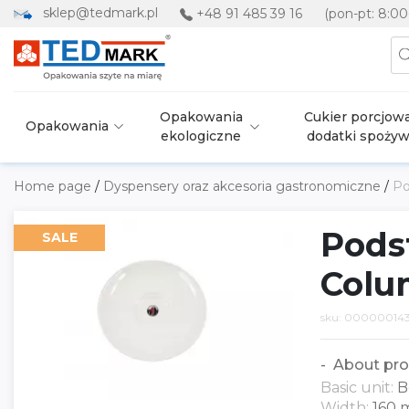
sklep@tedmark.pl
+48 91 485 39 16
(pon-pt: 8:00
Opakowania
Cukier porcjowa
Opakowania
ekologiczne
dodatki spoży
Home page
/
Dyspensery oraz akcesoria gastronomiczne
/
Po
Pods
SALE
Colu
sku: 00000014
About pro
Basic unit:
B
Width:
160