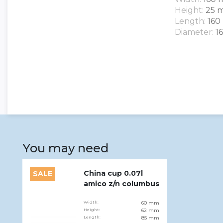
Height:
25 
Length:
160
Diameter:
1
You may need
China cup 0.07l
SALE
amico z/n columbus
Width:
60 mm
Height:
62 mm
Length:
85 mm