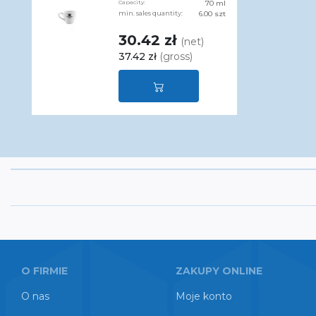
Capacity:
70 ml
min. sales quantity:
6.00 szt
30.42 zł
(net)
37.42 zł
(gross)
O FIRMIE
ZAKUPY ONLINE
O nas
Moje konto