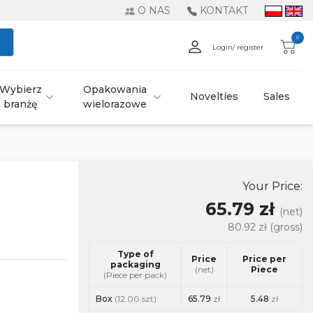
O NAS
KONTAKT
0
Login/ register
Wybierz
Opakowania
Novelties
Sales
branżę
wielorazowe
Your Price:
65.79 zł
(net)
80.92 zł
(gross)
Type of
Price
Price per
packaging
(net)
Piece
(Piece per pack)
Box
(12.00 szt)
65.79
zł
5.48
zł