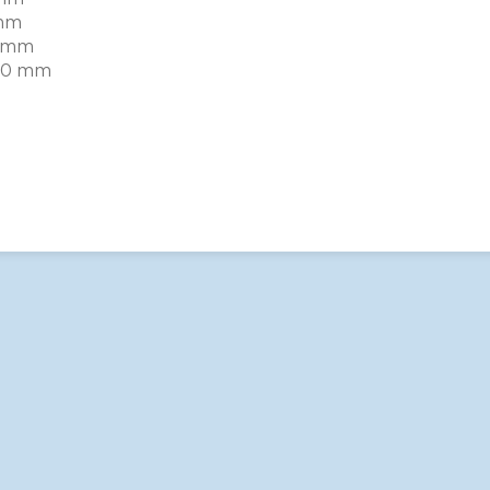
mm
 mm
60 mm