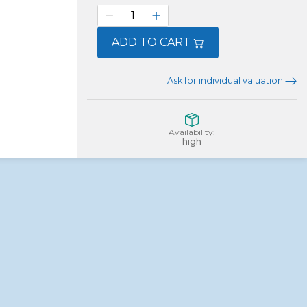
ADD TO CART
Ask for individual valuation
Availability:
high