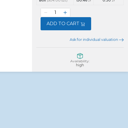
Box
(504.00 szt)
150.46
zł
0.30
zł
ADD TO CART
Ask for individual valuation
Availability:
high