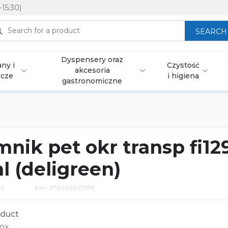
-15:30)
SEARCH
Dyspensery oraz
ny i
Czystość
akcesoria
wcze
i higiena
gastronomiczne
nik pet okr transp fi12
l (deligreen)
45
Ean: 3760030275119
duct
ox