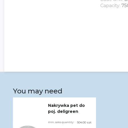
Capacity:
75
You may need
Nakrywka pet do
poj. deligreen
min. sales quantity:
504.00 szt