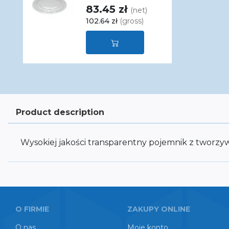
83.45 zł
(net)
102.64 zł
(gross)
Product description
Wysokiej jakości transparentny pojemnik z tworz
O FIRMIE
ZAKUPY ONLINE
O nas
Moje konto