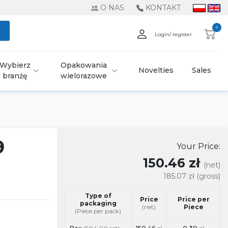
O NAS
KONTAKT
0
Login/ register
Wybierz
Opakowania
Novelties
Sales
branżę
wielorazowe
9
Your Price:
150.46 zł
(net)
185.07 zł
(gross)
Type of
Price
Price per
packaging
(net)
Piece
(Piece per pack)