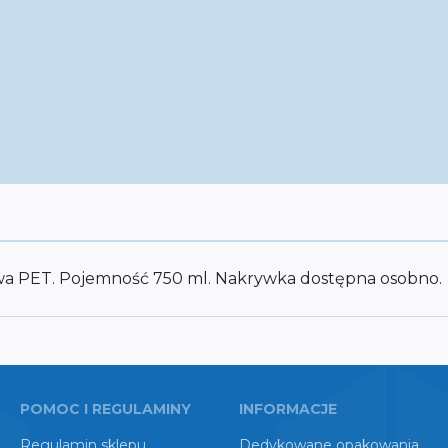
ywa PET. Pojemność 750 ml. Nakrywka dostępna osobno.
POMOC I REGULAMINY
INFORMACJE
Regulamin sklepu
Dedykowane opakowania