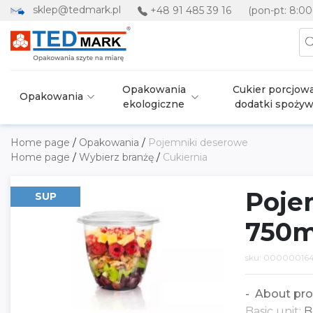
sklep@tedmark.pl
+48 91 485 39 16
(pon-pt: 8:00
Opakowania
Cukier porcjowa
Opakowania
ekologiczne
dodatki spoży
Home page
/
Opakowania
/
Pojemniki deserowe
Home page
/
Wybierz branżę
/
Cukiernia
Pojem
SUP
750m
sku: 00000016
About pro
Basic unit:
B