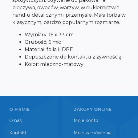
spożywczych. Używane do pakowania
pieczywa, owoców, warzyw, w cukiernictwie,
handlu detalicznym i przemyśle. Mała torba w
klasycznym, bardzo popularnym rozmiarze.
Wymiary: 16 x 33 cm
Grubość: 6 mic
Materiał: folia HDPE
Dopuszczone do kontaktu z żywnością
Kolor: mleczno-matowy
O FIRMIE
ZAKUPY ONLINE
O nas
Moje konto
Kontakt
Moje zamówienia