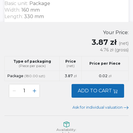
Basic unit:
Package
Width:
160 mm
Length:
330 mm
Your Price:
3.87 zł
(net)
4.76 zł
(gross)
Type of packaging
Price
Price per Piece
(Piece per pack)
(net)
Package
(180.00 szt)
3.87
zł
0.02
zł
ADD TO CART
Ask for individual valuation
Availability: