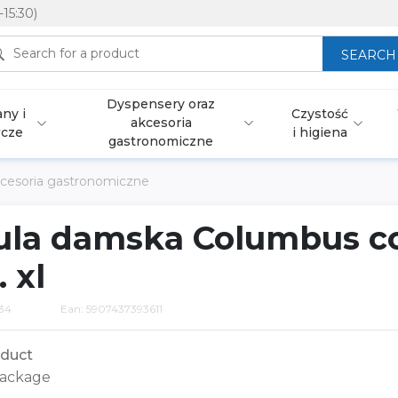
-15:30)
SEARCH
Dyspensery oraz
ny i
Czystość
akcesoria
wcze
i higiena
gastronomiczne
cesoria gastronomiczne
ula damska Columbus c
 xl
34
Ean: 5907437393611
duct
ackage