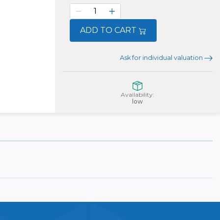
ADD TO CART
Ask for individual valuation
Availability:
low