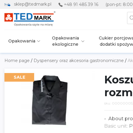
sklep@tedmark.pl
+48 91 485 39 16
(pon-pt: 8:00
Opakowania
Cukier porcjowa
Opakowania
ekologiczne
dodatki spoży
Home page
/
Dyspensery oraz akcesoria gastronomiczne
/
Ak
Kosz
SALE
rozm.
sku: 00000005
About pro
Basic unit:
P