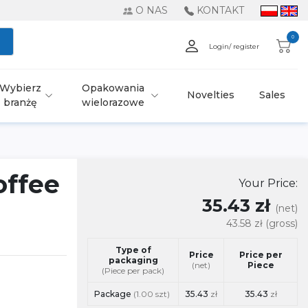
O NAS
KONTAKT
0
Login/ register
Wybierz
Opakowania
Novelties
Sales
branżę
wielorazowe
offee
Your Price:
35.43 zł
(net)
43.58 zł
(gross)
Type of
Price
Price per
packaging
(net)
Piece
(Piece per pack)
Package
(1.00 szt)
35.43
zł
35.43
zł