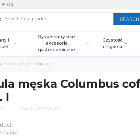
-15:30)
SEARCH
Dyspensery oraz
ny i
Czystość
akcesoria
wcze
i higiena
gastronomiczne
cesoria gastronomiczne
ula męska Columbus co
 l
37
Ean: 5900776489618
duct
ackage