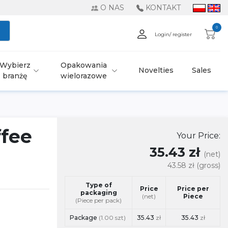
O NAS
KONTAKT
0
Login/ register
Wybierz
Opakowania
Novelties
Sales
branżę
wielorazowe
ffee
Your Price:
35.43 zł
(net)
43.58 zł
(gross)
Type of
Price
Price per
packaging
(net)
Piece
(Piece per pack)
Package
(1.00 szt)
35.43
zł
35.43
zł