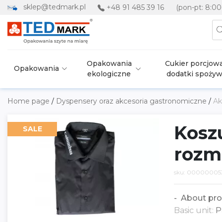
sklep@tedmark.pl
+48 91 485 39 16
(pon-pt: 8:00
Opakowania
Cukier porcjowa
Opakowania
ekologiczne
dodatki spoży
Home page
/
Dyspensery oraz akcesoria gastronomiczne
/
Ak
Kosz
SALE
rozm.
sku: 00000005
About pro
Basic unit:
P