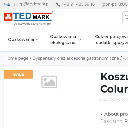
sklep@tedmark.pl
+48 91 485 39 16
(pon-pt: 8:00
Opakowania
Cukier porcjowa
Opakowania
ekologiczne
dodatki spoży
Home page
/
Dyspensery oraz akcesoria gastronomiczne
/
Ak
Koszu
SALE
Colu
sku: 00000005
About pro
Basic unit:
P