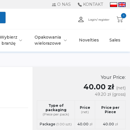
O NAS
KONTAKT
0
Login/ register
Wybierz
Opakowania
Novelties
Sales
branżę
wielorazowe
Your Price:
40.00 zł
(net)
49.20 zł
(gross)
Type of
Price
Price per
packaging
(net)
Piece
(Piece per pack)
Package
(1.00 szt)
40.00
zł
40.00
zł