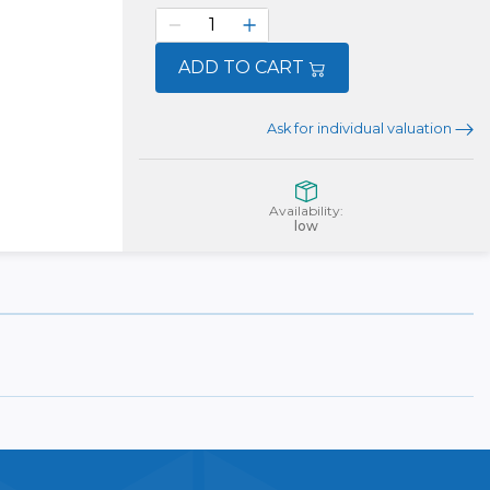
ADD TO CART
Ask for individual valuation
Availability:
low