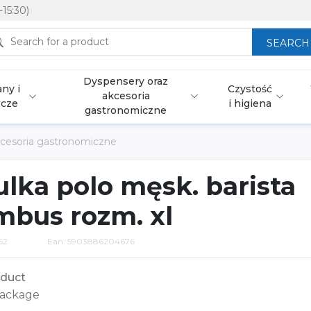
-15:30)
SEARCH
Dyspensery oraz
ny i
Czystość
akcesoria
wcze
i higiena
gastronomiczne
cesoria gastronomiczne
lka polo męsk. barista
mbus rozm. xl
52
Ean: 5903886204676
duct
ackage