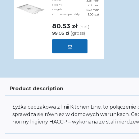
Width:
325 mm
Height:
20 mm
Length:
530 mm
min. sales quantity:
1.00 szt
80.53 zł
(net)
99.05 zł
(gross)
Product description
Łyżka cedzakowa z linii Kitchen Line. to połączeni
sprawdza się również w domowych warunkach. Cechy
normy higieny HACCP – wykonana ze stali nierdz