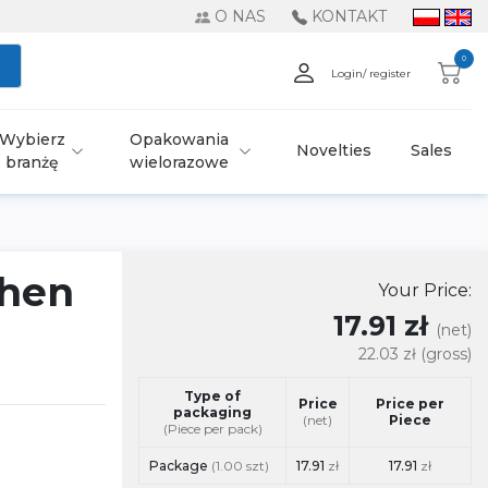
O NAS
KONTAKT
0
Login/ register
Wybierz
Opakowania
Novelties
Sales
branżę
wielorazowe
chen
Your Price:
17.91 zł
(net)
22.03 zł
(gross)
Type of
Price
Price per
packaging
(net)
Piece
(Piece per pack)
Package
(1.00 szt)
17.91
zł
17.91
zł