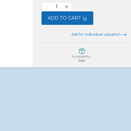
ADD TO CART
Ask for individual valuation
Availability:
low