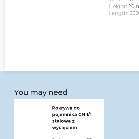
Height:
20 
Length:
33
You may need
Pokrywa do
pojemnika GN 1/1
stalowa z
wycięciem