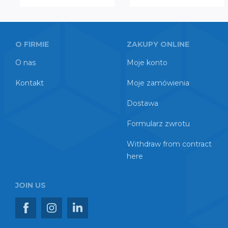
O FIRMIE
ZAKUPY ONLINE
O nas
Moje konto
Kontakt
Moje zamówienia
Dostawa
Formularz zwrotu
Withdraw from contract
here
JOIN US