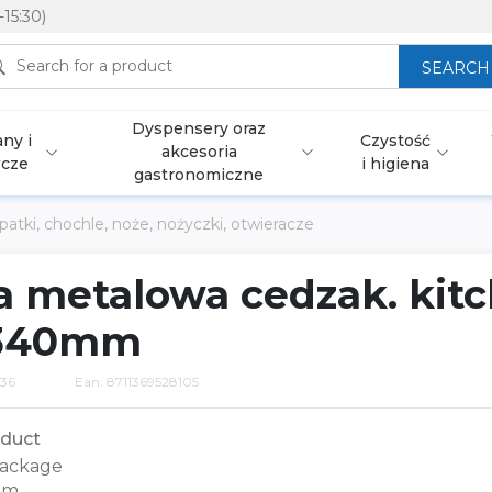
-15:30)
SEARCH
Dyspensery oraz
ny i
Czystość
akcesoria
wcze
i higiena
gastronomiczne
patki, chochle, noże, nożyczki, otwieracze
a metalowa cedzak. kit
 340mm
36
Ean: 8711369528105
duct
ackage
mm