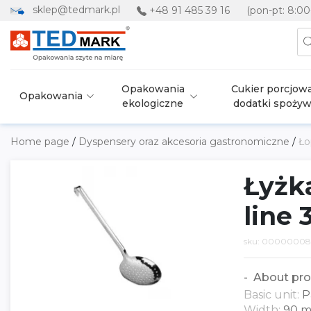
sklep@tedmark.pl
+48 91 485 39 16
(pon-pt: 8:00
Opakowania
Cukier porcjowa
Opakowania
ekologiczne
dodatki spoży
Home page
/
Dyspensery oraz akcesoria gastronomiczne
/
Ło
Łyżk
line
sku: 00000008
About pro
Basic unit:
P
Width:
90 