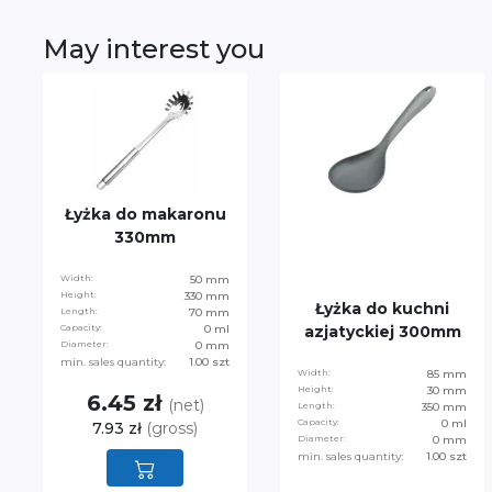
May interest you
Łyżka do makaronu
330mm
Width:
50 mm
Height:
330 mm
Łyżka do kuchni
Length:
70 mm
Capacity:
0 ml
azjatyckiej 300mm
Diameter:
0 mm
min. sales quantity:
1.00 szt
Width:
85 mm
Height:
30 mm
6.45 zł
(net)
Length:
350 mm
Capacity:
0 ml
7.93 zł
(gross)
Diameter:
0 mm
min. sales quantity:
1.00 szt