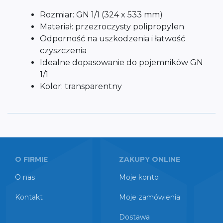
Rozmiar: GN 1/1 (324 x 533 mm)
Materiał: przezroczysty polipropylen
Odporność na uszkodzenia i łatwość
czyszczenia
Idealne dopasowanie do pojemników GN
1/1
Kolor: transparentny
O FIRMIE
ZAKUPY ONLINE
O nas
Moje konto
Kontakt
Moje zamówienia
Dostawa