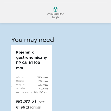
Availability:
high
You may need
Pojemnik
gastronomiczny
PP GN 1/1 100
mm
Width:
320 mm
Height:
100 mm
Length:
525 mm
Capacity:
1400 ml
min. sales quantity:
1.00 szt
50.37 zł
(net)
61.96 zł
(gross)