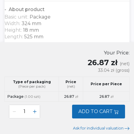
About product
Basic unit:
Package
Width:
324 mm
Height:
18 mm
Length:
525 mm
Your Price:
26.87 zł
(net)
33.04 zł
(gross)
Type of packaging
Price
Price per Piece
(Piece per pack)
(net)
Package
(1.00 szt)
26.87
zł
26.87
zł
ADD TO CART
Ask for individual valuation